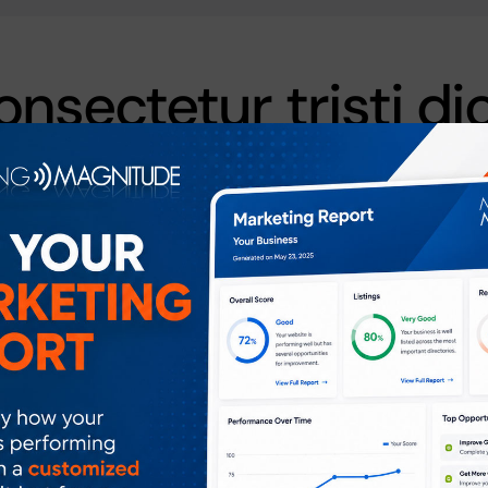
onsectetur tristi d
 maximus turpis a egestas. Mauris efficitur, ant
ssa varius ex, non vestibulum risus metus in eros.
nterdum. Nunc vel auctor nisi.
lis, est ut ornare hendrerit, tur
nc, a rhoncus felis arcu cursus t
or leo, vitae consequat lorem ornare ultricies. Nu
 Aliquam suscipit leo vel est fringilla laoreet in eg