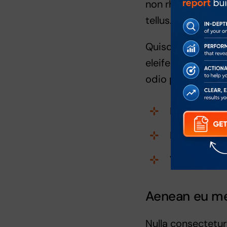
non rhoncus nulla
tellus. Mauris eu 
Quisque in placer
eleifend. Praesent
odio pellentesque
Proin ullamc
Fusce finibu
Vestibulum 
Aenean eu met
Nulla consectetur