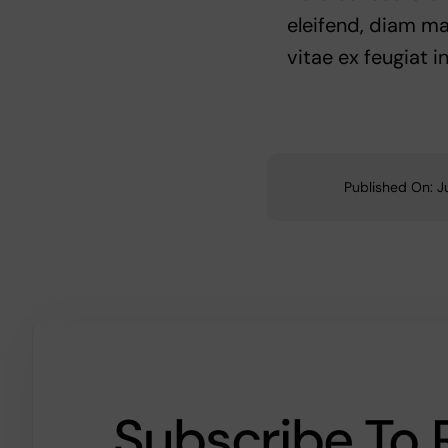
eleifend, diam ma
vitae ex feugiat i
Published On: J
Subscribe To 