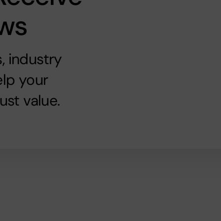
ews
, industry
elp your
ust value.