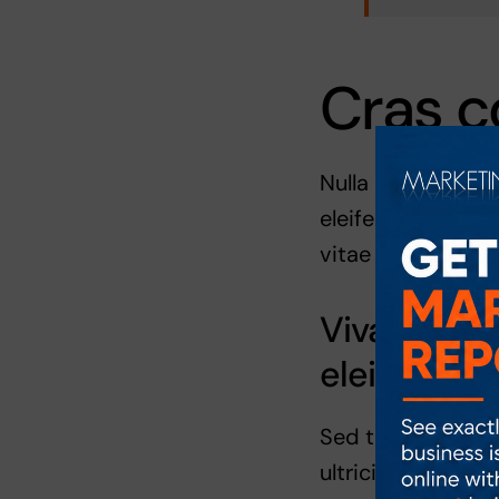
Cras c
Nulla consectetur
eleifend, diam ma
vitae ex feugiat i
Vivamus mol
eleifend nu
Sed tincidunt temp
ultricies pharetra.