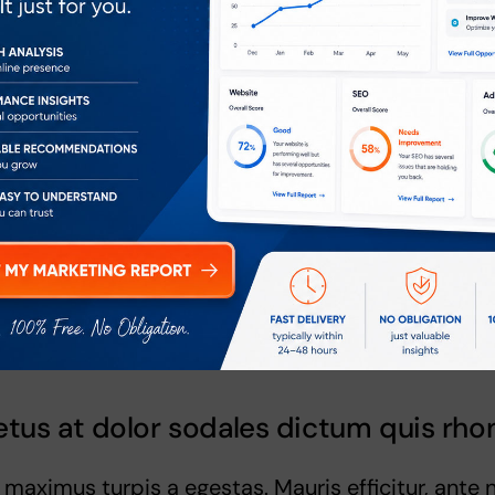
. Pellentesque porta nunc pretium, scelerisque jus
dictum mi. Vivamus non finibus ligula.
at nunc, vitae tincidunt quam. In molestie fringil
 sollicitudin massa ut leo dignissim auctor. Vivam
 tempor sit amet at felis.
orper eleifend ornare vel augue
 tincidu fermentum blandit
ante ipsum fames in faucibus
us at dolor sodales dictum quis rhon
 maximus turpis a egestas. Mauris efficitur, ant