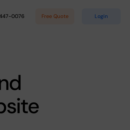
Free Quote
Login
 447-0076
And
bsite