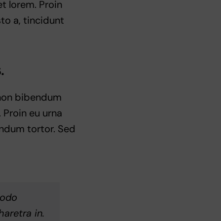
et lorem. Proin
to a, tincidunt
.
e non bibendum
 Proin eu urna
endum tortor. Sed
modo
aretra in.