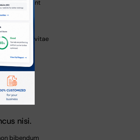
to a, tincidunt
la massa sed
us ut libero vitae
cus nisi.
e non bibendum