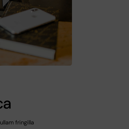
ca
llam fringilla