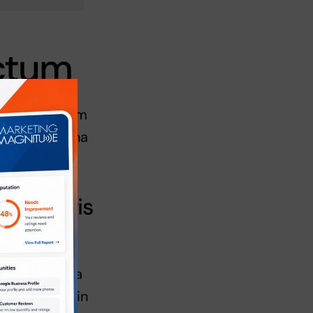
ictum
e non bibendum
 Proin eu urna
pis mauris
urpis.
llam fringilla
et lorem. Proin